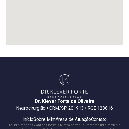
Dr. Kléver Forte de Oliveira
Neurocirurgião • CRM/SP 201913 • RQE 123816
Início
Sobre Mim
Áreas de Atuação
Contato
As informações contidas neste site têm caráter puramente informativo e